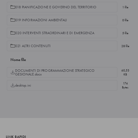
018 PIANIFICAZIONE E GOVERNO DEL TERRITORIO
1 file
019 INFORMAZIONI AMBIENTALI
0 file
020 INTERVENTI STRAORDINARI E DI EMERGENZA
5 file
021 ALTRI CONTENUTI
28 file
Nome file
DOCUMENTI DI PROGRAMMAZIONE STRATEGICO
60,53
GESIONALE.docx
KB
174
desktop.ini
Bytes
LINK RAPIDI