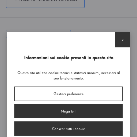
AMMINISTRAZIONE TRASPARENTE
x
Cartella
Informazioni sui cookie presenti in questo sito
001 DISPOSIZIONI GENERALI
91 file
Questo sito utilizza cookie tecnici e statistici anonimi, necessari al
002 ORGANIZZAZIONE
136 file
suo funzionamento.
003 CONSULENTI E COLLABORATORI
13 file
Gestisci preferenze
004 PERSONALE
18 file
Nega tutti
005 BANDI DI CONCORSO
22 file
006 PERFORMANCE
4 file
Consenti tutti i cookie