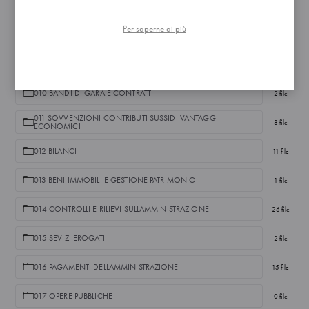
007 ENTI CONTROLLATI
1 file
Per saperne di più
008 ATTIVITA E PROCEDIMENTI
5 file
009 PROVVEDIMENTI
2 file
010 BANDI DI GARA E CONTRATTI
2 file
011 SOVVENZIONI CONTRIBUTI SUSSIDI VANTAGGI
8 file
ECONOMICI
012 BILANCI
11 file
013 BENI IMMOBILI E GESTIONE PATRIMONIO
1 file
014 CONTROLLI E RILIEVI SULLAMMINISTRAZIONE
26 file
015 SEVIZI EROGATI
2 file
016 PAGAMENTI DELLAMMINISTRAZIONE
15 file
017 OPERE PUBBLICHE
0 file