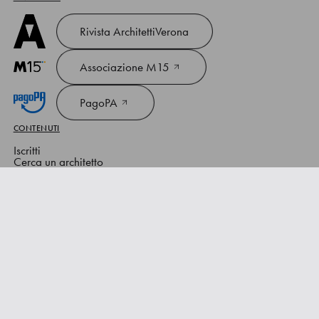
Rivista ArchitettiVerona
Associazione M15
PagoPA
CONTENUTI
Iscritti
Cerca un architetto
Notizie
Diario
Amministrazione trasparente
CONTATTI
architetti@verona.archiworld.it
architettiverona@pec.it
+39 045 803 4959
Sede ed orari
Ordine degli Architetti Pianificatori Paesaggisti
Conservatori della provincia di Verona