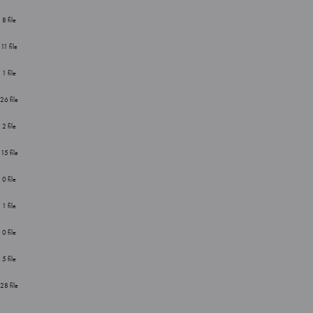
8 file
11 file
1 file
26 file
2 file
15 file
0 file
1 file
0 file
5 file
28 file