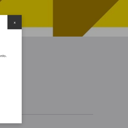
x
ento.