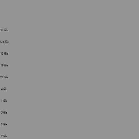
91 file
136 file
13 file
18 file
22 file
4 file
1 file
5 file
2 file
2 file