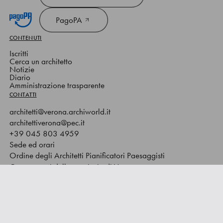
PagoPA
CONTENUTI
Iscritti
Cerca un architetto
Notizie
Diario
Amministrazione trasparente
CONTATTI
architetti@verona.archiworld.it
architettiverona@pec.it
+39 045 803 4959
Sede ed orari
Ordine degli Architetti Pianificatori Paesaggisti
Conservatori della provincia di Verona
Via Santa Teresa 2 – 37135 Verona
C.F. 80014540233