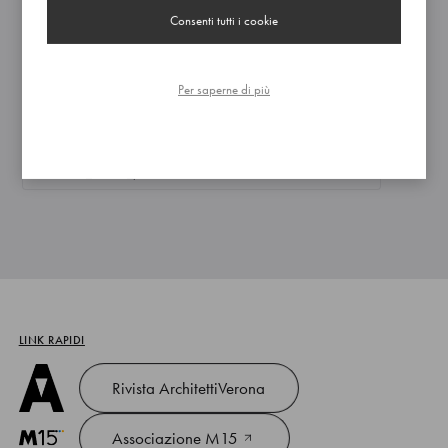
01 Sistema_di_misurazione
0 file
Consenti tutti i cookie
02 Piano_della_Performance
0 file
Per saperne di più
03 Relazione_sulla_performance
0 file
04 Ammontare_complessivo_premi
2 file
05 Dati_relativi_premi
2 file
LINK RAPIDI
Rivista ArchitettiVerona
Associazione M15