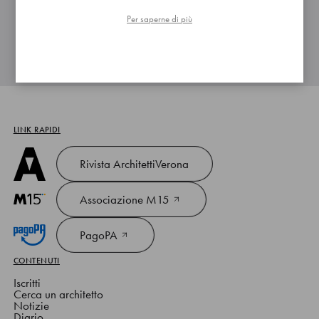
02 Piano degli indicatori attesi di bilancio
1 file
Per saperne di più
LINK RAPIDI
Rivista ArchitettiVerona
Associazione M15
PagoPA
CONTENUTI
Iscritti
Cerca un architetto
Notizie
Diario