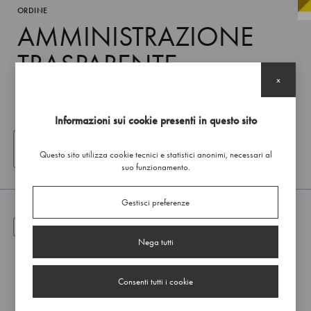
ORDINE
AMMINISTRAZIONE
TRASPARENTE
x
Informazioni sui cookie presenti in questo sito
ACCEDI AI VERBALI DEL CONSIGLIO
Questo sito utilizza cookie tecnici e statistici anonimi, necessari al
suo funzionamento.
Gestisci preferenze
AMMINISTRAZIONE TRASPARENTE
012 BILANCI
Nega tutti
Cartella
Consenti tutti i cookie
01 Bilancio Preventivo e consuntivo
10 file