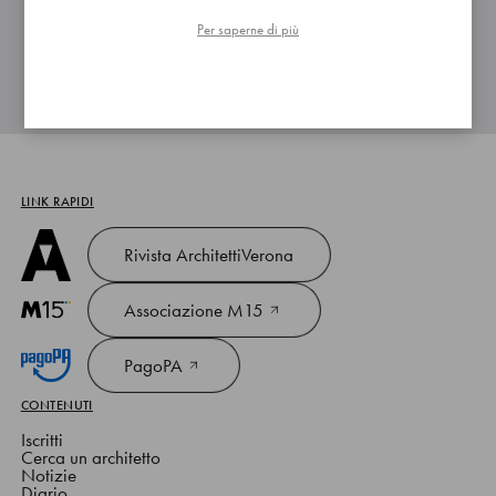
02 Canone di locazione o affitto
1 file
Per saperne di più
LINK RAPIDI
Rivista ArchitettiVerona
Associazione M15
PagoPA
CONTENUTI
Iscritti
Cerca un architetto
Notizie
Diario