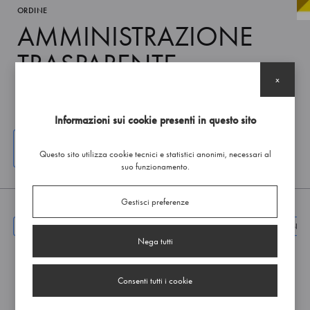
ORDINE
AMMINISTRAZIONE
TRASPARENTE
x
Informazioni sui cookie presenti in questo sito
ACCEDI AI VERBALI DEL CONSIGLIO
Questo sito utilizza cookie tecnici e statistici anonimi, necessari al
suo funzionamento.
Gestisci preferenze
AMMINISTRAZIONE TRASPARENTE
013 BENI IMMOBILI E GESTIONE
Nega tutti
Cartella
Consenti tutti i cookie
01 Patrimonio Immobiliare
0 file