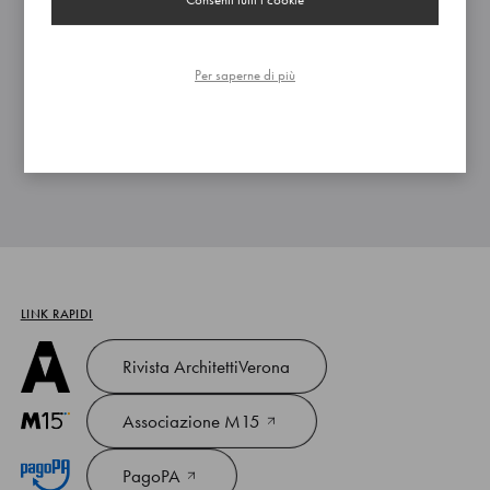
02 Dati sui pagamenti del Servizio Sanitario Nazionale
0 file
Per saperne di più
03 Indicatore di tempestivita dei pagamenti
10 file
04 IBAN e Pagamenti informatici
1 file
LINK RAPIDI
Rivista ArchitettiVerona
Associazione M15
PagoPA