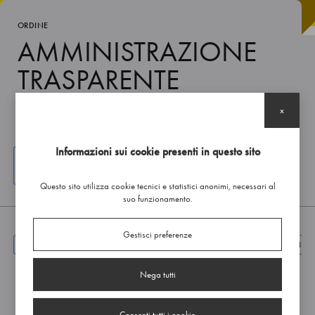
ORDINE
AMMINISTRAZIONE
TRASPARENTE
x
Informazioni sui cookie presenti in questo sito
ACCEDI AI VERBALI DEL CONSIGLIO
Questo sito utilizza cookie tecnici e statistici anonimi, necessari al
suo funzionamento.
Gestisci preferenze
AMMINISTRAZIONE TRASPARENTE
016 PAGAMENTI DELLAMMINIST
Nega tutti
Cartella
01 Dati sui pagamenti
4 file
Consenti tutti i cookie