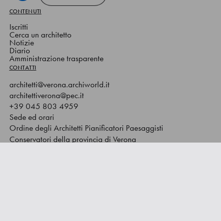
CONTENUTI
Iscritti
Cerca un architetto
Notizie
Diario
Amministrazione trasparente
CONTATTI
architetti@verona.archiworld.it
architettiverona@pec.it
+39 045 803 4959
Sede ed orari
Ordine degli Architetti Pianificatori Paesaggisti
Conservatori della provincia di Verona
Via Santa Teresa 2 – 37135 Verona
C.F. 80014540233
PRIVACY POLICY
COOKIE POLICY
GESTISCI COOKIE
WHISTLEBLOWING
CREDITS