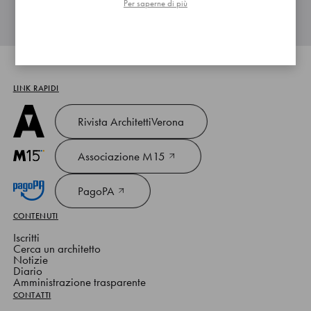
Per saperne di più
LINK RAPIDI
Rivista ArchitettiVerona
Associazione M15
PagoPA
CONTENUTI
Iscritti
Cerca un architetto
Notizie
Diario
Amministrazione trasparente
CONTATTI