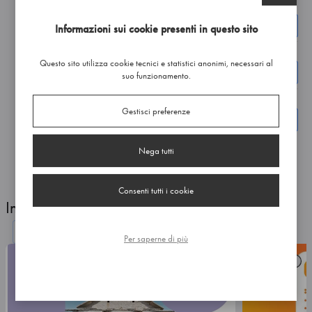
Linee telefoniche
10,00-12,00 Lunedì, Mercoledì, Venerdì
Informazioni sui cookie presenti in questo sito
Orari apertura segreteria
Questo sito utilizza cookie tecnici e statistici anonimi, necessari al
10,00-12,00 Lunedì-Venerdì
suo funzionamento.
Accesso alla segreteria
Gestisci preferenze
Consentito previo appuntamento
Nega tutti
Consenti tutti i cookie
In evidenza
INDIETRO
AVANTI
Per saperne di più
CORSO
NOTIZIE