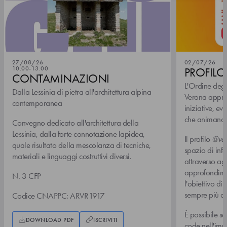
27/08/26
02/07/26
10.00-13.00
PROFIL
CONTAMINAZIONI
L'Ordine degli
Dalla Lessinia di pietra all'architettura alpina
Verona appro
contemporanea
iniziative, eve
che animano 
Convegno dedicato all'architettura della
Lessinia, dalla forte connotazione lapidea,
Il profilo
@ver
quale risultato della mescolanza di tecniche,
spazio di inf
materiali e linguaggi costruttivi diversi.
attraverso ag
approfondimen
N. 3 CFP
l'obiettivo d
sempre più atti
Codice CNAPPC: ARVR1917
È possibile se
DOWNLOAD PDF
ISCRIVITI
code nell'im